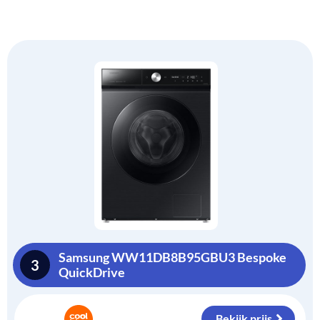
Samsung WW11DB8B95GBU3 Bespoke
3
QuickDrive
Bekijk prijs