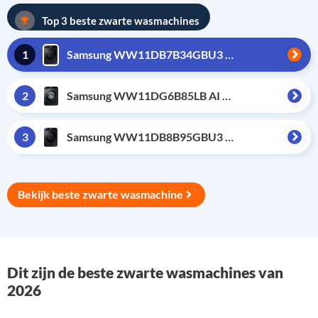
Top 3 beste zwarte wasmachines
1
Samsung WW11DB7B34GBU3 Bespoke Super Speed
2
Samsung WW11DG6B85LB AI Wash
3
Samsung WW11DB8B95GBU3 Bespoke QuickDrive
Bekijk beste zwarte wasmachine
Dit zijn de beste zwarte wasmachines van
2026