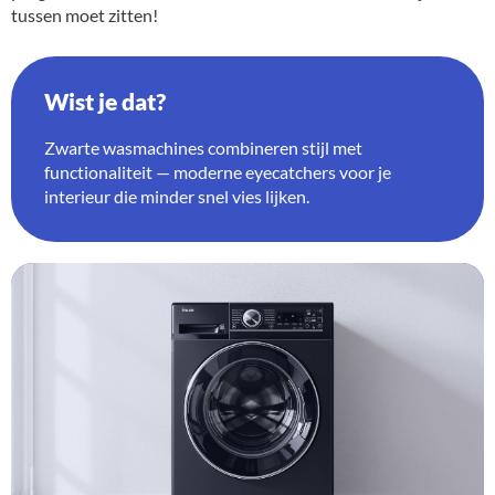
tussen moet zitten!
Wist je dat?
Zwarte wasmachines combineren stijl met
functionaliteit — moderne eyecatchers voor je
interieur die minder snel vies lijken.