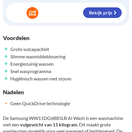
Bekijk prijs
Voordelen
+
Grote vulcapaciteit
+
Slimme wasmiddeldosering
+
Energiezuinig wassen
+
Snel wasprogramma
+
Hygiënisch wassen met stoom
Nadelen
-
Geen QuickDrive technologie
De Samsung WW11DG6B85LB AI Wash is een wasmachine
met een
vulgewicht van 11 kilogram
. Dit maakt grote
wasbeurten mogelijk voor veel wasgoed of beddengoed. De