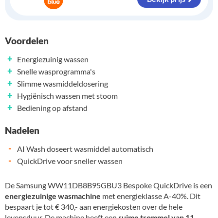
Voordelen
+
Energiezuinig wassen
+
Snelle wasprogramma's
+
Slimme wasmiddeldosering
+
Hygiënisch wassen met stoom
+
Bediening op afstand
Nadelen
-
AI Wash doseert wasmiddel automatisch
-
QuickDrive voor sneller wassen
De Samsung WW11DB8B95GBU3 Bespoke QuickDrive is een
energiezuinige wasmachine
met energieklasse A-40%. Dit
bespaart je tot € 340,- aan energiekosten over de hele
levensduur. De machine heeft een
ruime trommel van 11