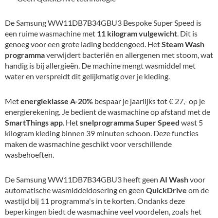
De Samsung WW11DB7B34GBU3 Bespoke Super Speed is
een ruime wasmachine met
11 kilogram vulgewicht
. Dit is
genoeg voor een grote lading beddengoed. Het
Steam Wash
programma
verwijdert bacteriën en allergenen met stoom, wat
handig is bij allergieën. De machine mengt wasmiddel met
water en verspreidt dit gelijkmatig over je kleding.
Met
energieklasse A-20%
bespaar je jaarlijks tot € 27,- op je
energierekening. Je bedient de wasmachine op afstand met de
SmartThings app
. Het
snelprogramma Super Speed
wast 5
kilogram kleding binnen 39 minuten schoon. Deze functies
maken de wasmachine geschikt voor verschillende
wasbehoeften.
De Samsung WW11DB7B34GBU3 heeft geen
AI Wash
voor
automatische wasmiddeldosering en geen
QuickDrive
om de
wastijd bij 11 programma's in te korten. Ondanks deze
beperkingen biedt de wasmachine veel voordelen, zoals het