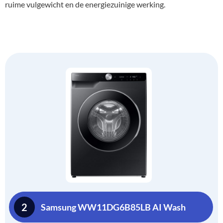
ruime vulgewicht en de energiezuinige werking.
2
Samsung WW11DG6B85LB AI Wash