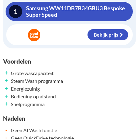
Samsung WW11DB7B34GBU3 Bespoke
1
Super Speed
Bekijk prijs
Voordelen
+
Grote wascapaciteit
+
Steam Wash programma
+
Energiezuinig
+
Bediening op afstand
+
Snelprogramma
Nadelen
-
Geen AI Wash functie
-
Geen QuickDrive technologie