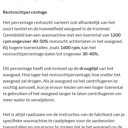
Restvochtpercentage
Het percentage restvocht varieert ook afhankelijk van het
soort textiel en de hoeveelheid wasgoed in de trommel.
Gemiddeld kan een wasmachine met een toerental van
1200
rpm ongeveer 40-50%
restvocht achterlaten in het wasgoed.
Bij hogere toerentallen, zoals
1600 rpm
, kan het
restvochtpercentage dalen tot ongeveer
30-40%.
Dit percentage heeft ook invloed op de
droogtijd
van het
wasgoed. Hoe lager het restvochtpercentage, hoe sneller het
wasgoed zal drogen. Als je wasgoed na het centrifugeren te
vochtig aanvoelt, kun je ervoor kiezen om een hoger toerental
te gebruiken of het wasgoed langer te laten centrifugeren om
meer water te verwijderen.
Het is altijd raadzaam om de instructies van de fabrikant van je
specifieke wasmachine te raadplegen voor de aanbevolen
toerentallen en om ervoor te zorgen dat je het wasgoed op de