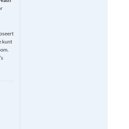
Wash
or
oseert
e kunt
oom.
's