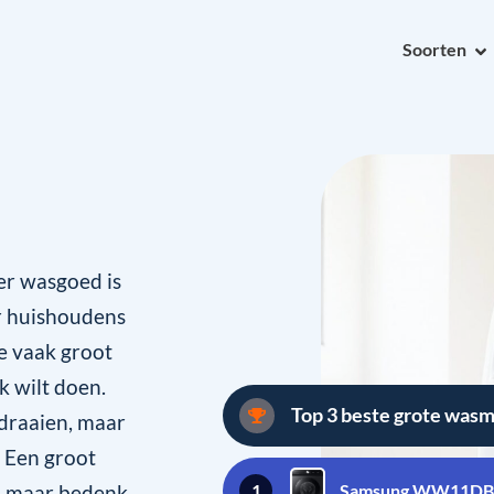
Soorten
er wasgoed is
or huishoudens
je vaak groot
jk wilt doen.
Top 3 beste grote was
 draaien, maar
. Een groot
, maar bedenk
1
Samsung WW11DB7