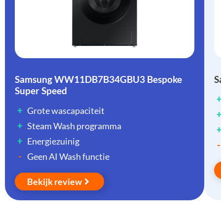
Samsung WW11DB7B34GBU3 Bespoke
S
Super Speed
+
Grote wascapaciteit
+
Steam Wash programma
+
Energiezuinig
-
-
Geen AI Wash functie
Bekijk review