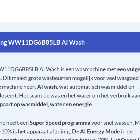
ung WW11DG6B85LB AI Wash
11DG6B85LB AI Wash is een wasmachine met een
vulg
m
. Dit maakt grote wasbeurten mogelijk voor veel wasgoed 
 machine heeft
AI wash
, wat automatisch wasmiddel en
oseert. Het scant de was en het water om het verbruik aan
paart op wasmiddel, water en energie
.
e heeft een
Super Speed programma
voor snel wassen. M
-10% is het apparaat al zuinig. De
AI Energy Mode
in de