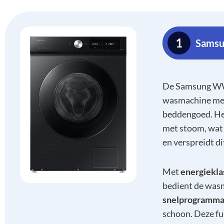
1
Samsu
De Samsung WW
wasmachine m
beddengoed. H
met stoom, wat 
en verspreidt di
Met
energiekla
bedient de was
snelprogramma
schoon. Deze fu