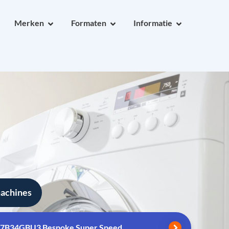
Merken
Formaten
Informatie
machines
B34GBU3 Bespoke Super Speed