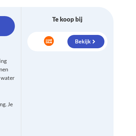
Te koop bij
Bekijk
ing
enen
 water
ng. Je