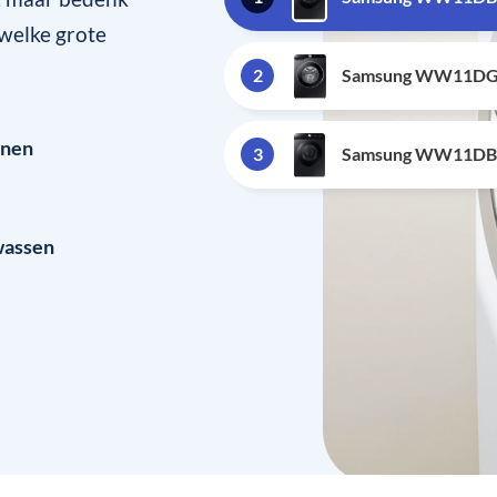
 welke grote
2
Samsung WW11DG6
onen
3
Samsung WW11DB8
wassen