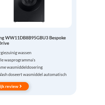
ng WW11DB8B95GBU3 Bespoke
Drive
rgiezuinig wassen
lle wasprogramma's
mme wasmiddeldosering
Wash doseert wasmiddel automatisch
ijk review