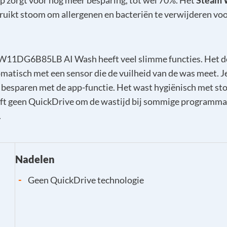
 zorgt voor nog meer besparing, tot wel 70%. Het
Steam 
uikt stoom om allergenen en bacteriën te verwijderen vo
1DG6B85LB AI Wash heeft veel slimme functies. Het d
atisch met een sensor die de vuilheid van de was meet. J
 besparen met de app-functie. Het wast hygiënisch met st
ft geen QuickDrive om de wastijd bij sommige programma
.
Nadelen
-
Geen QuickDrive technologie