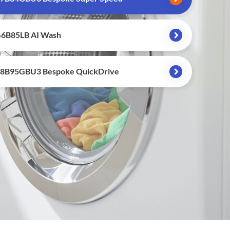
B85LB AI Wash
B95GBU3 Bespoke QuickDrive