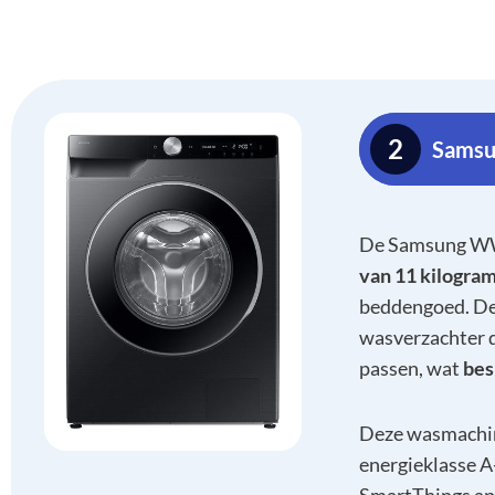
2
Sams
De Samsung WW
van 11 kilogra
beddengoed. De
wasverzachter d
passen, wat
bes
Deze wasmachin
energieklasse A