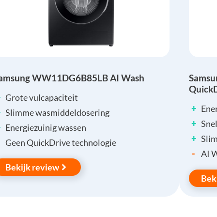
amsung WW11DG6B85LB AI Wash
Samsu
Quick
+
Grote vulcapaciteit
+
Ene
+
Slimme wasmiddeldosering
+
Sne
+
Energiezuinig wassen
+
Sli
Geen QuickDrive technologie
-
AI 
Bekijk review
Bek