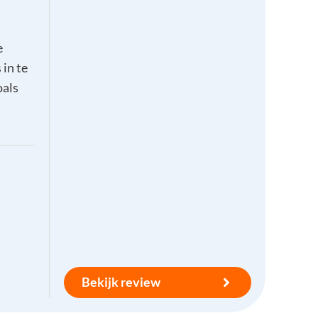
e
in te
oals
Bekijk review