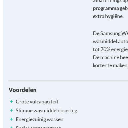
SmartThings app
programma
gebr
extra hygiëne.
De Samsung WW1
wasmiddel autom
tot 70% energie
De machine hee
korter te maken
Voordelen
+
Grote vulcapaciteit
+
Slimme wasmiddeldosering
+
Energiezuinig wassen
+