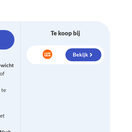
Te koop bij
Bekijk
ewicht
of
 te
et