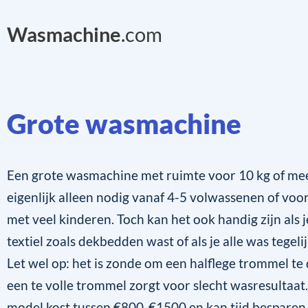
Wasmachine
.com
Grote wasmachine
Een grote wasmachine met ruimte voor 10 kg of me
eigenlijk alleen nodig vanaf 4-5 volwassenen of vo
met veel kinderen. Toch kan het ook handig zijn als 
textiel zoals dekbedden wast of als je alle was tegeli
Let wel op: het is zonde om een halflege trommel te
een te volle trommel zorgt voor slecht wasresultaat
model kost tussen €800-€1500 en kan tijd besparen