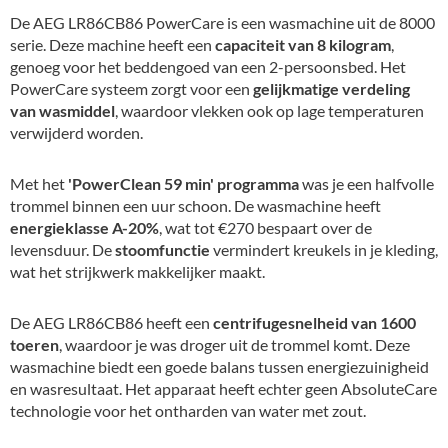
De AEG LR86CB86 PowerCare is een wasmachine uit de 8000
serie. Deze machine heeft een
capaciteit van 8 kilogram
,
genoeg voor het beddengoed van een 2-persoonsbed. Het
PowerCare systeem zorgt voor een
gelijkmatige verdeling
van wasmiddel
, waardoor vlekken ook op lage temperaturen
verwijderd worden.
Met het
'PowerClean 59 min' programma
was je een halfvolle
trommel binnen een uur schoon. De wasmachine heeft
energieklasse A-20%
, wat tot €270 bespaart over de
levensduur. De
stoomfunctie
vermindert kreukels in je kleding,
wat het strijkwerk makkelijker maakt.
De AEG LR86CB86 heeft een
centrifugesnelheid van 1600
toeren
, waardoor je was droger uit de trommel komt. Deze
wasmachine biedt een goede balans tussen energiezuinigheid
en wasresultaat. Het apparaat heeft echter geen AbsoluteCare
technologie voor het ontharden van water met zout.