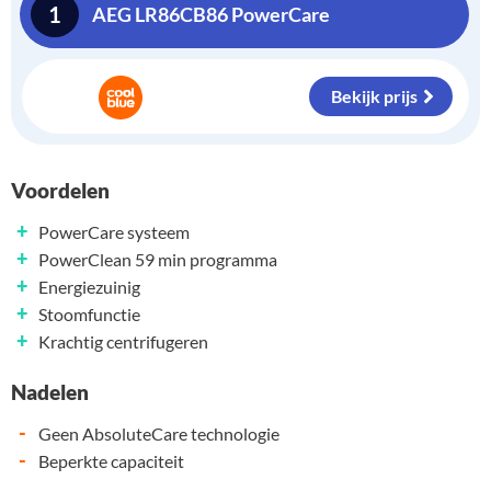
1
AEG LR86CB86 PowerCare
Bekijk prijs
Voordelen
+
PowerCare systeem
+
PowerClean 59 min programma
+
Energiezuinig
+
Stoomfunctie
+
Krachtig centrifugeren
Nadelen
-
Geen AbsoluteCare technologie
-
Beperkte capaciteit