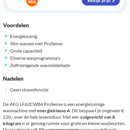
Bekijk prijs
Voordelen
+
Energiezuinig
+
Slim wassen met ProSense
+
Grote capaciteit
+
Diverse wasprogramma's
+
Zelfreinigende wasmiddellade
Nadelen
-
Geen stoomfunctie
De AEG LF62CW84 ProSense is een energiezuinige
wasmachine met
energieklasse A
. Dit bespaart je ongeveer €
220,- over de hele levensduur. Met een
vulgewicht van 8
kilogram
is er genoeg ruimte voor grote en kleine wasbeurten.
De machine heeft
10 wasprogramma's
voor verschillende