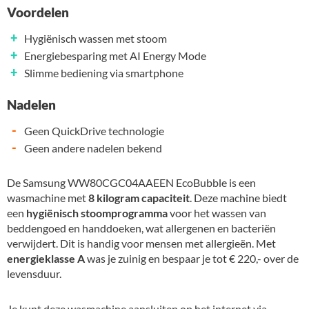
Voordelen
+
Hygiënisch wassen met stoom
+
Energiebesparing met AI Energy Mode
+
Slimme bediening via smartphone
Nadelen
-
Geen QuickDrive technologie
-
Geen andere nadelen bekend
De Samsung WW80CGC04AAEEN EcoBubble is een
wasmachine met
8 kilogram capaciteit
. Deze machine biedt
een
hygiënisch stoomprogramma
voor het wassen van
beddengoed en handdoeken, wat allergenen en bacteriën
verwijdert. Dit is handig voor mensen met allergieën. Met
energieklasse A
was je zuinig en bespaar je tot € 220,- over de
levensduur.
Je kunt deze wasmachine aansluiten op het internet via