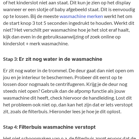
of het kinderslot niet aan staat. Dit kun je zien op het display
wanneer er een slotje of baby afgebeeld staat. Dit is eenvoudig
op te lossen. Bij de meeste
wasmachine merken
werkt het om
de start knop 3 tot 5 seconden ingedrukt te houden. Werkt dit
niet? Het verschilt per wasmachine hoe je het slot eraf haalt,
kijk dan even in de gebruiksaanwijzing of zoek online op
kinderslot + merk wasmachine.
Stap 3:
Er zit nog water in de wasmachine
Er zit nog water in de trommel. De deur gaat dan niet open om
jou en je interieur te beschermen. Probeer dit eerst op te
lossen door nogmaals te centrifugeren. Krijg je de deur nog
steeds niet open? Gebruik dan de afpomp functie als jouw
wasmachine dit heeft, check hiervoor de handleiding. Lost dit
het probleem ook niet op, dan kan het zijn dat er iets verstopt
zit, zoals de filterbuis. Hieronder lees je hoe je dit oplost.
Stap 4:
Filterbuis wasmachine verstopt
Het niet schoonmaken van o.a. de filterbuis zorgt ervoor dat de