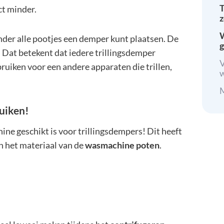
T
ct minder.
z
W
 onder alle pootjes een demper kunt plaatsen. De
g
. Dat betekent dat iedere trillingsdemper
V
ruiken voor een andere apparaten die trillen,
M
ruiken!
ine geschikt is voor trillingsdempers! Dit heeft
n het materiaal van de
wasmachine poten
.