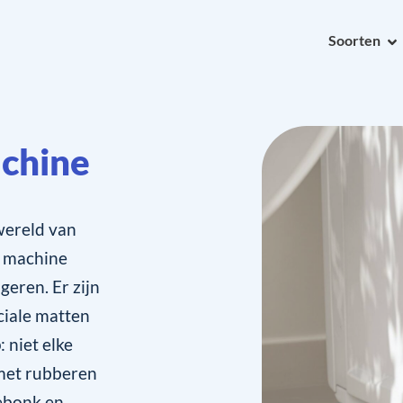
Soorten
achine
wereld van
e machine
geren. Er zijn
ciale matten
 niet elke
 met rubberen
gebonk en