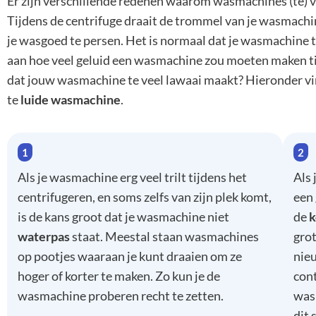
Er zijn verschillende redenen waarom wasmachines (te) v
Tijdens de centrifuge draait de trommel van je wasmachin
je wasgoed te persen. Het is normaal dat je wasmachine ti
aan hoe veel geluid een wasmachine zou moeten maken ti
dat jouw wasmachine te veel lawaai maakt? Hieronder vi
te
luide wasmachine
.
Als je wasmachine erg veel trilt tijdens het
Als 
centrifugeren, en soms zelfs van zijn plek komt,
een 
is de kans groot dat je wasmachine niet
de
k
waterpas
staat. Meestal staan wasmachines
grot
op pootjes waaraan je kunt draaien om ze
nie
hoger of korter te maken. Zo kun je de
con
wasmachine proberen recht te zetten.
was
dit 