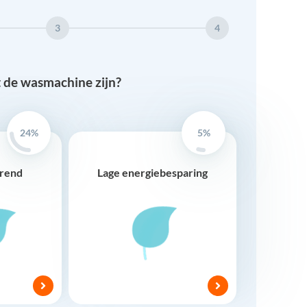
3
4
 de wasmachine zijn?
24%
5%
arend
Lage energiebesparing