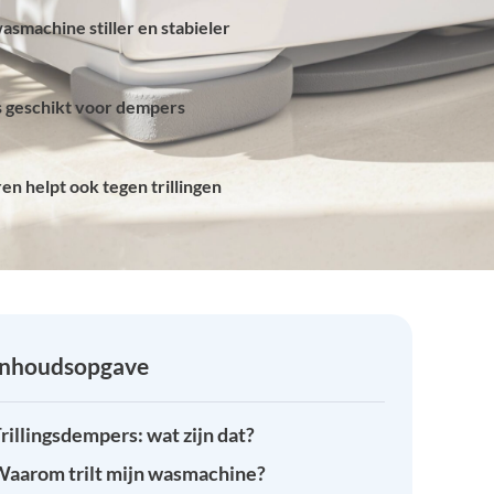
asmachine stiller en stabieler
is geschikt voor dempers
en helpt ook tegen trillingen
Inhoudsopgave
rillingsdempers: wat zijn dat?
aarom trilt mijn wasmachine?