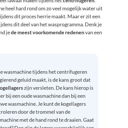
eel lawaai maken tijdens het
centrifugeren
.
e heel hard rond om zo veel mogelijk water uit
jdens dit proces herrie maakt. Maar er zit een
jdens dit deel van het wasprogramma. Denk je
nd je
de meest voorkomende redenen
van een
je wasmachine tijdens het centrifugeren
gierend geluid maakt, is de kans groot dat
ogellagers
zijn versleten. De kans hierop is
er bij een oude wasmachine dan bij een
uwe wasmachine. Je kunt de kogellagers
troleren door de trommel van de
machine met de hand rond te draaien. Gaat
stroef? Dan zijn de lagers waarschijnlijk aan