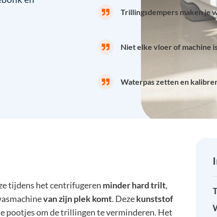
Trillingsdempers maken je w
Niet elke vloer of machine 
Waterpas zetten en kalibrer
ze tijdens het centrifugeren
minder hard trilt
,
T
 wasmachine
van zijn plek komt
. Deze
kunststof
W
e pootjes om de trillingen te verminderen. Het