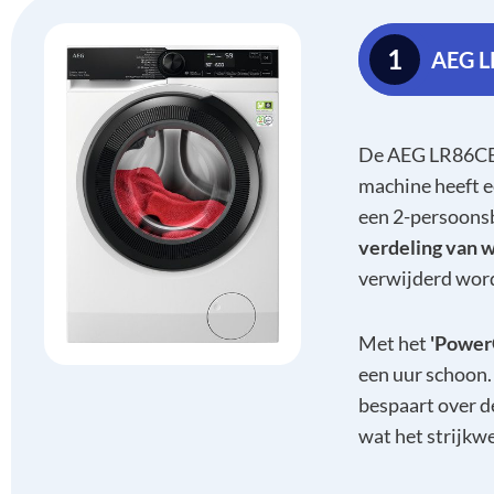
1
AEG L
De AEG LR86CB8
machine heeft 
een 2-persoons
verdeling van 
verwijderd wor
Met het
'Power
een uur schoon
bespaart over d
wat het strijkw