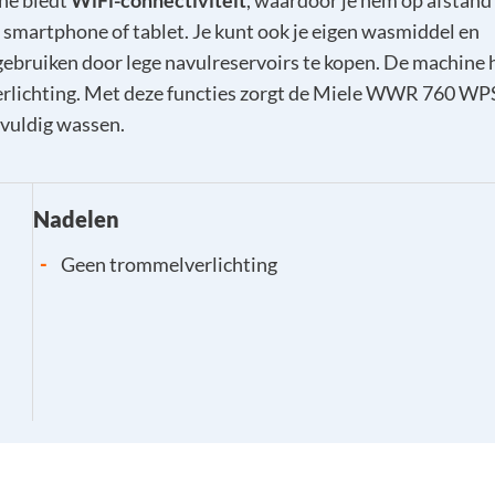
ne biedt
WiFi-connectiviteit
, waardoor je hem op afstand
 smartphone of tablet. Je kunt ook je eigen wasmiddel en
ebruiken door lege navulreservoirs te kopen. De machine 
rlichting. Met deze functies zorgt de Miele WWR 760 WP
gvuldig wassen.
Nadelen
-
Geen trommelverlichting