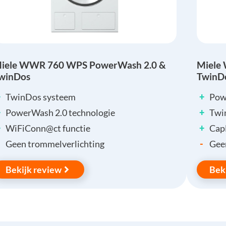
iele WWR 760 WPS PowerWash 2.0 &
Miele
winDos
TwinD
+
+
TwinDos systeem
Pow
+
+
PowerWash 2.0 technologie
Twi
+
+
WiFiConn@ct functie
Cap
-
Geen trommelverlichting
Gee
Bekijk review
Bek