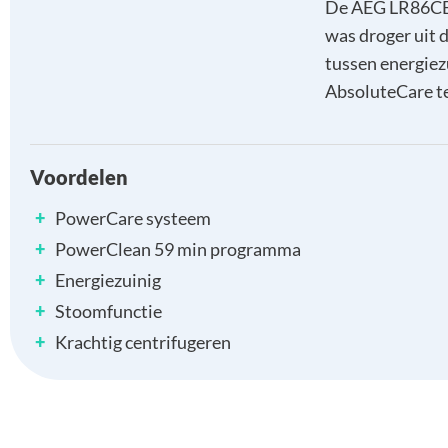
De AEG LR86CB
was droger uit 
tussen energiez
AbsoluteCare te
Voordelen
+
PowerCare systeem
+
PowerClean 59 min programma
+
Energiezuinig
+
Stoomfunctie
+
Krachtig centrifugeren