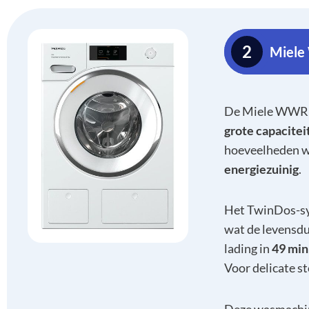
2
Miele
De Miele WWR 
grote capacitei
hoeveelheden wa
energiezuinig
.
Het TwinDos-sy
wat de levensdu
lading in
49 min
Voor delicate s