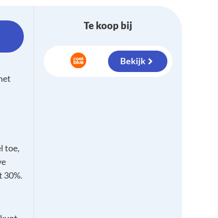
Te koop bij
Bekijk
met
 toe,
ve
t 30%.