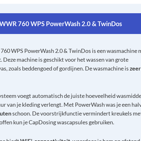
 WWR 760 WPS PowerWash 2.0 & TwinDos
760 WPS PowerWash 2.0 & TwinDos is een wasmachine 
t
. Deze machine is geschikt voor het wassen van grote
s, zoals beddengoed of gordijnen. De wasmachine is
zeer
steem voegt automatisch de juiste hoeveelheid wasmiddel
ur van je kleding verlengt. Met PowerWash was je een hal
uten
schoon. De voorstrijkfunctie vermindert kreukels me
toffen kun je CapDosing wascapsules gebruiken.