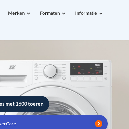
Merken
Formaten
Informatie
es met 1600 toeren
werCare