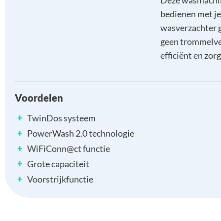
Deze wasmachi
bedienen met je
wasverzachter g
geen trommelve
efficiënt en zor
Voordelen
+
TwinDos systeem
+
PowerWash 2.0 technologie
+
WiFiConn@ct functie
+
Grote capaciteit
+
Voorstrijkfunctie