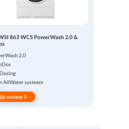
 WSI 863 WCS PowerWash 2.0 &
os
erWash 2.0
nDos
Dosing
n AllWater systeem
ijk review