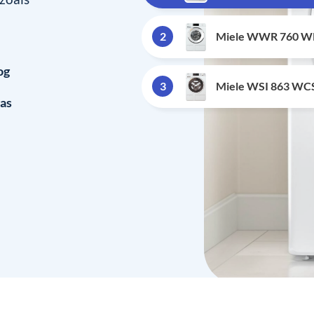
2
Miele WWR 760 WP
og
3
Miele WSI 863 WC
was