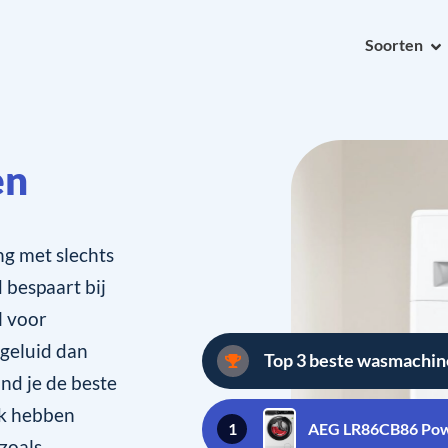
Soorten
en
ng met slechts
 bespaart bij
l voor
geluid dan
Top 3 beste wasmachin
ind je de beste
ok hebben
1
AEG LR86CB86 Po
 zoals