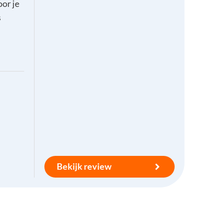
oor je
s
Bekijk review