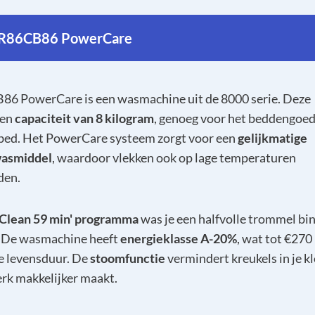
R86CB86 PowerCare
6 PowerCare is een wasmachine uit de 8000 serie. Deze
een
capaciteit van 8 kilogram
, genoeg voor het beddengoed
bed. Het PowerCare systeem zorgt voor een
gelijkmatige
wasmiddel
, waardoor vlekken ook op lage temperaturen
den.
Clean 59 min' programma
was je een halfvolle trommel bi
. De wasmachine heeft
energieklasse A-20%
, wat tot €270
e levensduur. De
stoomfunctie
vermindert kreukels in je kl
erk makkelijker maakt.