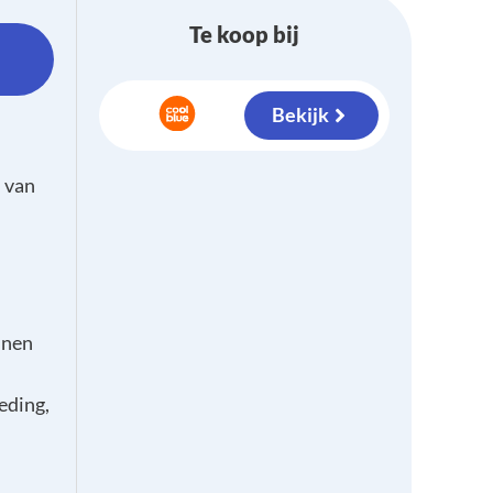
Te koop bij
Bekijk
 van
nnen
eding,