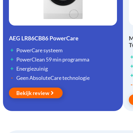
AEG LR86CB86 PowerCare
M
T
+
PowerCare systeem
+
PowerClean 59 min programma
+
Energiezuinig
-
Geen AbsoluteCare technologie
-
Bekijk review