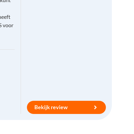
 kunt
heeft
S voor
Bekijk review