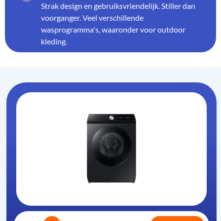
Strak design en gebruiksvriendelijk. Stiller dan
voorganger. Veel verschillende
wasprogramma's, waaronder voor outdoor
kleding.