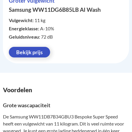
Groter vulgewicht
Samsung WW11DG6B85LB AI Wash
Vulgewicht:
11 kg
Energieklasse:
A-10%
Geluidsniveau:
72 dB
Bekijk prijs
Voordelen
Grote wascapaciteit
De Samsung WW11DB7B34GBU3 Bespoke Super Speed
heeft een vulgewicht van 11 kilogram. Dit is veel ruimte voor
wasgoed. Je kunt een grote lading beddengoed in één keer