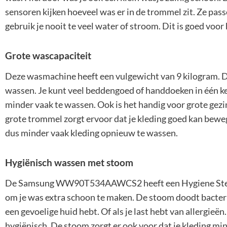
sensoren kijken hoeveel was er in de trommel zit. Ze pas
gebruik je nooit te veel water of stroom. Dit is goed voo
Grote wascapaciteit
Deze wasmachine heeft een vulgewicht van 9 kilogram. Di
wassen. Je kunt veel beddengoed of handdoeken in één kee
minder vaak te wassen. Ook is het handig voor grote gezi
grote trommel zorgt ervoor dat je kleding goed kan bewe
dus minder vaak kleding opnieuw te wassen.
Hygiënisch wassen met stoom
De Samsung WW90T534AAWCS2 heeft een Hygiene Stea
om je was extra schoon te maken. De stoom doodt bacteriën
een gevoelige huid hebt. Of als je last hebt van allergieë
hygiënisch. De stoom zorgt er ook voor dat je kleding min