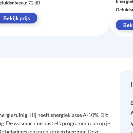
Energie
eluidsniveau:
72 dB
Geluids
Bekijk prijs
Beki
B
A
ezuinig. Hij heeft energieklasse A-10%. Dit
ning. De wasmachine past elk programma aan op je
 De beladingssensoren zorgen hiervoor. Deze