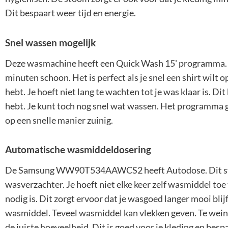
Dit bespaart weer tijd en energie.
Snel wassen mogelijk
Deze wasmachine heeft een Quick Wash 15' programma. 
minuten schoon. Het is perfect als je snel een shirt wilt o
hebt. Je hoeft niet lang te wachten tot je was klaar is. Dit 
hebt. Je kunt toch nog snel wat wassen. Het programma g
op een snelle manier zuinig.
Automatische wasmiddeldosering
De Samsung WW90T534AAWCS2 heeft Autodose. Dit sys
wasverzachter. Je hoeft niet elke keer zelf wasmiddel to
nodig is. Dit zorgt ervoor dat je wasgoed langer mooi blijf
wasmiddel. Teveel wasmiddel kan vlekken geven. Te wein
de juiste hoeveelheid. Dit is goed voor je kleding en bes