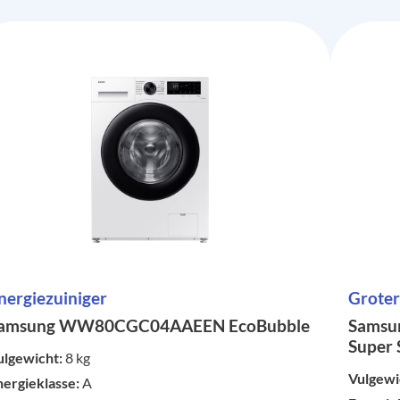
nergiezuiniger
Groter
amsung WW80CGC04AAEEN EcoBubble
Samsu
Super 
ulgewicht:
8 kg
Vulgewi
nergieklasse:
A