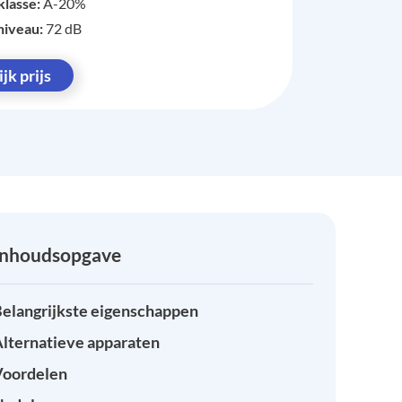
klasse:
A-20%
niveau:
72 dB
jk prijs
Inhoudsopgave
elangrijkste eigenschappen
lternatieve apparaten
Voordelen