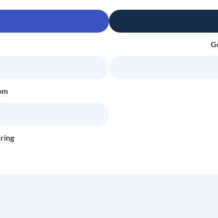
G
om
ring