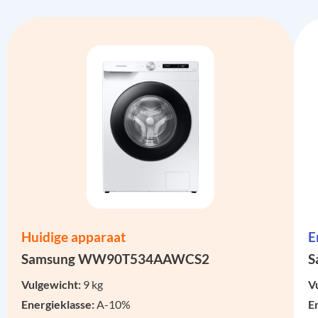
Huidige apparaat
E
Samsung WW90T534AAWCS2
S
Vulgewicht:
9 kg
V
Energieklasse:
A-10%
E