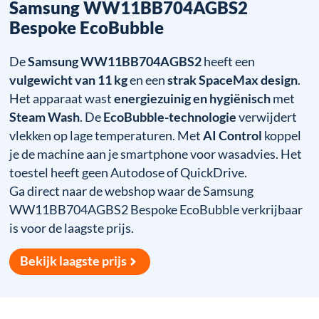
Samsung WW11BB704AGBS2
Bespoke EcoBubble
De
Samsung WW11BB704AGBS2
heeft een
vulgewicht van 11 kg
en een
strak SpaceMax design
.
Het apparaat wast
energiezuinig en hygiënisch
met
Steam Wash
. De
EcoBubble-technologie
verwijdert
vlekken op lage temperaturen. Met
AI Control
koppel
je de machine aan je smartphone voor wasadvies. Het
toestel heeft geen Autodose of QuickDrive.
Ga direct naar de webshop waar de Samsung
WW11BB704AGBS2 Bespoke EcoBubble verkrijbaar
is voor de laagste prijs.
Bekijk laagste prijs