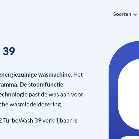
Soorten
 39
 energiezuinige wasmachine
. Het
gramma
. De
stoomfunctie
echnologie
past de was aan voor
sche wasmiddeldosering.
 TurboWash 39 verkrijbaar is