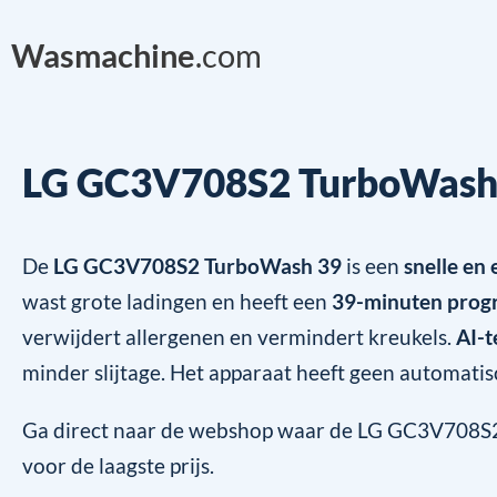
Wasmachine
.com
LG GC3V708S2 TurboWash
De
LG GC3V708S2 TurboWash 39
is een
snelle en
wast grote ladingen en heeft een
39-minuten pro
verwijdert allergenen en vermindert kreukels.
AI-t
minder slijtage. Het apparaat heeft geen automati
Ga direct naar de webshop waar de LG GC3V708S2
voor de laagste prijs.