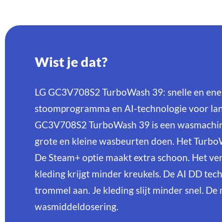
Wist je dat?
LG GC3V708S2 TurboWash 39: snelle en ene
stoomprogramma en AI-technologie voor lan
GC3V708S2 TurboWash 39 is een wasmachine. 
grote en kleine wasbeurten doen. Het Turb
De Steam+ optie maakt extra schoon. Het ver
kleding krijgt minder kreukels. De AI DD tec
trommel aan. Je kleding slijt minder snel. D
wasmiddeldosering.