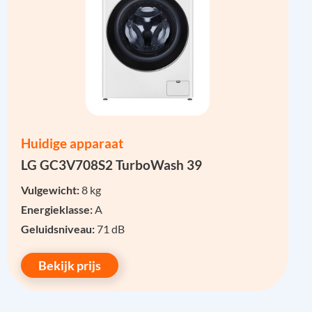
Huidige apparaat
LG GC3V708S2 TurboWash 39
Vulgewicht:
8 kg
Energieklasse:
A
Geluidsniveau:
71 dB
Bekijk prijs