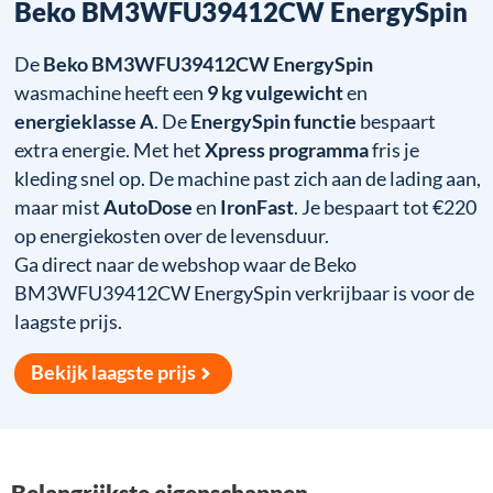
Beko BM3WFU39412CW EnergySpin
De
Beko BM3WFU39412CW EnergySpin
wasmachine heeft een
9 kg vulgewicht
en
energieklasse A
. De
EnergySpin functie
bespaart
extra energie. Met het
Xpress programma
fris je
kleding snel op. De machine past zich aan de lading aan,
maar mist
AutoDose
en
IronFast
. Je bespaart tot €220
op energiekosten over de levensduur.
Ga direct naar de webshop waar de Beko
BM3WFU39412CW EnergySpin verkrijbaar is voor de
laagste prijs.
Bekijk laagste prijs
Belangrijkste eigenschappen