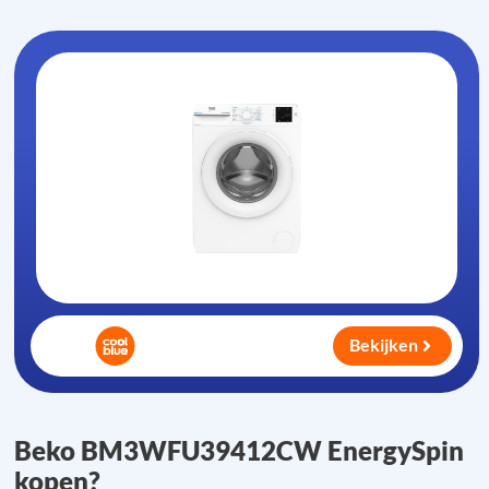
Bekijken
Beko BM3WFU39412CW EnergySpin
kopen?