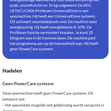
pods, stoomfunctie en 10 kg vulgewicht De AEG
LR76CUCA06 ProSteam UniversalDose is een
wasmachine. Hij heeft een UniversalDose systeem.
Dit activeert wasmiddelpods snel. De machine wast
energiezuinig. Hij heeft energieklasse A-10%. De
ProSteam functie vermindert kreuken. Je kunt 10
kilogram was in de trommel doen. De machine past
het programma aan op de hoeveelheid was. Hij heeft
geen PowerCare systeem.
Nadelen
Geen PowerCare systeem
Deze wasmachine heeft geen PowerCare systeem. Dit
betekent dat:
- Het wasmiddel mogelijk niet gelijkmatig wordt verspreid in
de trommel.